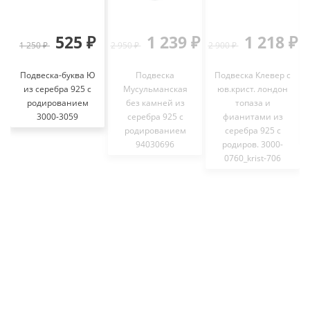
525 ₽
1 239 ₽
1 218 ₽
1 250 ₽
2 950 ₽
2 900 ₽
Подвеска-буква Ю
Подвеска
Подвеска Клевер с
из серебра 925 с
Мусульманская
юв.крист. лондон
родированием
без камней из
топаза и
3000-3059
серебра 925 с
фианитами из
родированием
серебра 925 с
94030696
родиров. 3000-
0760_krist-706