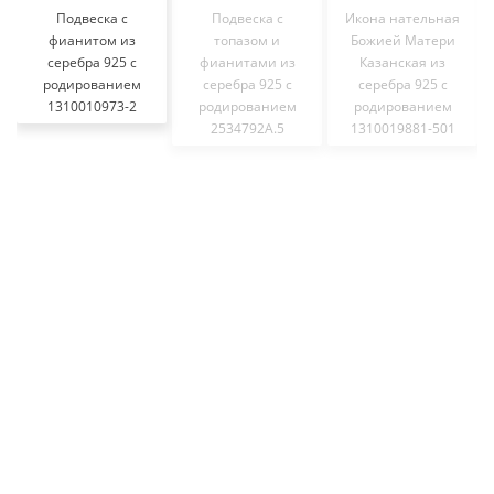
Подвеска с
Подвеска с
Икона нательная
фианитом из
топазом и
Божией Матери
серебра 925 с
фианитами из
Казанская из
родированием
серебра 925 с
серебра 925 с
1310010973-2
родированием
родированием
2534792А.5
1310019881-501