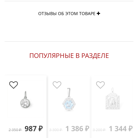
ОТЗЫВЫ ОБ ЭТОМ ТОВАРЕ
ПОПУЛЯРНЫЕ В РАЗДЕЛЕ
987 ₽
1 386 ₽
1 344 ₽
2 350 ₽
3 300 ₽
3 200 ₽
3