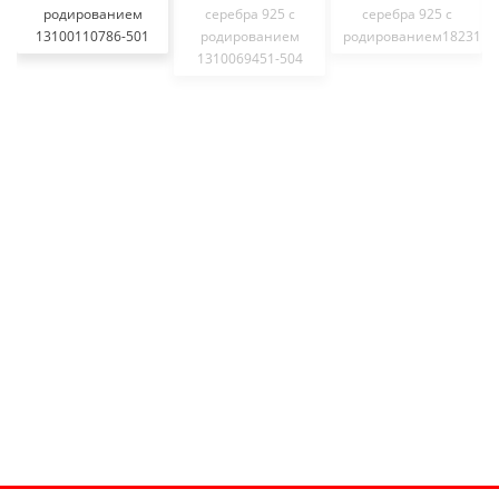
родированием
серебра 925 с
серебра 925 с
13100110786-501
родированием
родированием18231
1310069451-504