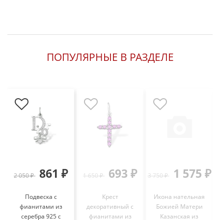
ПОПУЛЯРНЫЕ В РАЗДЕЛЕ
861 ₽
693 ₽
1 575 ₽
2 050 ₽
1 650 ₽
3 750 ₽
3
Подвеска с
Крест
Икона нательная
фианитами из
декоративный с
Божией Матери
серебра 925 с
фианитами из
Казанская из