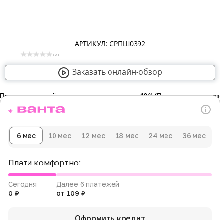
АРТИКУЛ: СРПШ0392
( 0 )
Заказать онлайн-обзор
При оплате онлайн дополнительная скидка -10％ (Применяется в кор
6 мес
10 мес
12 мес
18 мес
24 мес
36 мес
Плати комфортно:
Сегодня
Далее 6 платежей
0 ₽
от 109 ₽
Оформить кредит