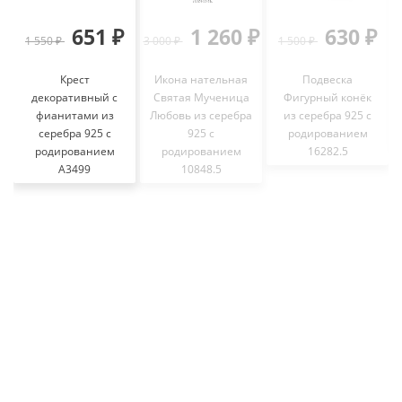
651 ₽
1 260 ₽
630 ₽
1 550 ₽
3 000 ₽
1 500 ₽
Крест
Икона нательная
Подвеска
декоративный с
Святая Мученица
Фигурный конёк
фианитами из
Любовь из серебра
из серебра 925 с
серебра 925 с
925 с
родированием
родированием
родированием
16282.5
A3499
10848.5