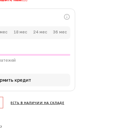
 мес
18 мес
24 мес
36 мес
латежей
рмить кредит
ЕСТЬ В НАЛИЧИИ НА СКЛАДЕ
82