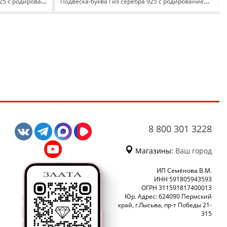
Подвеска с фианитом из серебра 925 с родированием И3-1331-23-61
Подвеска-буква I из серебра 925 с родированием 3000-3044
8 800 301 3228
Магазины:
Ваш город
ИП Семёнова В.М.
ИНН 591805943593
ОГРН 311591817400013
Юр. Адрес: 624090 Пермский
край, г.Лысьва, пр-т Победы 21-
315