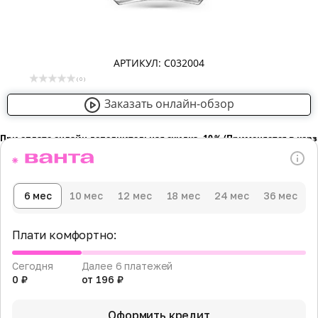
АРТИКУЛ: С032004
( 0 )
Заказать онлайн-обзор
При оплате онлайн дополнительная скидка -10％ (Применяется в кор
6 мес
10 мес
12 мес
18 мес
24 мес
36 мес
Плати комфортно:
Сегодня
Далее 6 платежей
0 ₽
от 196 ₽
Оформить кредит