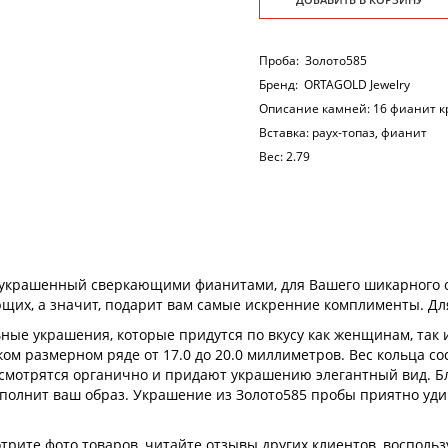
Проба:
Золото585
Бренд:
ORTAGOLD Jewelry
Описание камней:
16 фианит кр
Вставка:
раух-топаз, фианит
Вес:
2.79
украшенный сверкающими фианитами, для Вашего шикарного о
щих, а значит, подарит вам самые искренние комплименты. Д
ные украшения, которые придутся по вкусу как женщинам, так 
м размерном ряде от 17.0 до 20.0 миллиметров. Вес кольца сос
 смотрятся органично и придают украшению элегантный вид. Б
ополнит ваш образ. Украшение из Золото585 пробы приятно уд
рите фото товаров, читайте отзывы других клиентов, воспольз