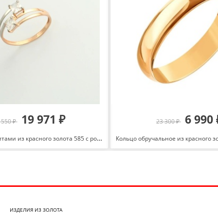
19 971 ₽
6 990 
 550 ₽
23 300 ₽
Кольцо с фианитами из красного золота 585 с родированием КольцоКЛ-32/18,0/бцФ/з585
ИЗДЕЛИЯ ИЗ ЗОЛОТА