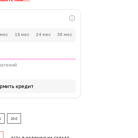
 мес
18 мес
24 мес
36 мес
латежей
рмить кредит
5
20.0
ЕСТЬ В НАЛИЧИИ НА СКЛАДЕ