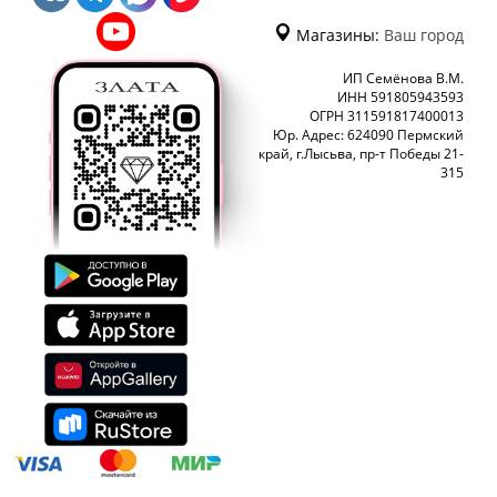
Магазины:
Ваш город
ИП Семёнова В.М.
ИНН 591805943593
ОГРН 311591817400013
Юр. Адрес: 624090 Пермский
край, г.Лысьва, пр-т Победы 21-
315