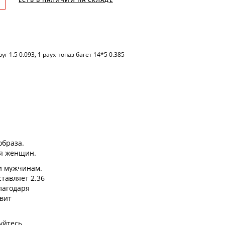
уг 1.5 0.093, 1 раух-топаз багет 14*5 0.385
браза.
ля женщин.
и мужчинам.
тавляет 2.36
лагодаря
ивит
уйтесь