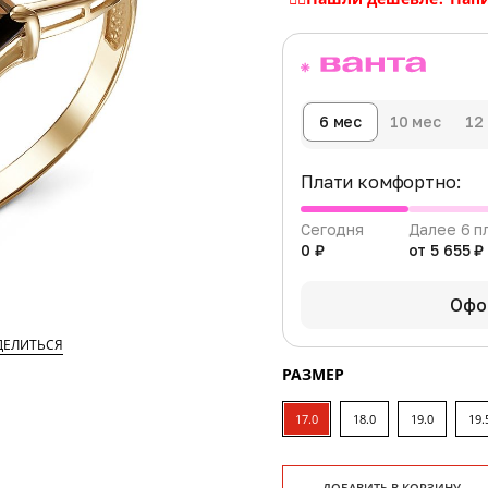
6 мес
10 мес
12
Плати комфортно:
Сегодня
Далее 6 п
0 ₽
от 5 655 ₽
Офо
ДЕЛИТЬСЯ
РАЗМЕР
17.0
18.0
19.0
19.
ДОБАВИТЬ В КОРЗИНУ