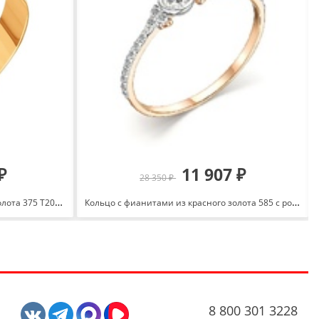
₽
11 907 ₽
28 350 ₽
Кольцо обручальное из красного золота 375 Т200019193
Кольцо с фианитами из красного золота 585 с родированием 1449607 1 1 1
8 800 301 3228