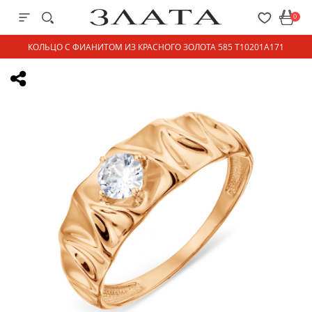
0
КОЛЬЦО С ФИАНИТОМ ИЗ КРАСНОГО ЗОЛОТА 585 Т10201А171