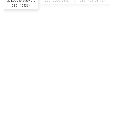
из красного золота
375 Т200019193
585 1454708 1 6 1
585 1104364