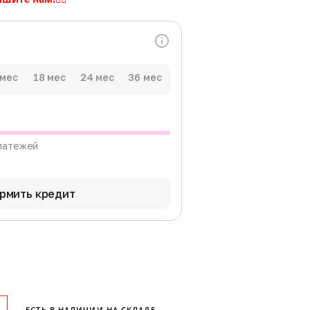
 мес
18 мес
24 мес
36 мес
латежей
рмить кредит
ЕСТЬ В НАЛИЧИИ НА СКЛАДЕ