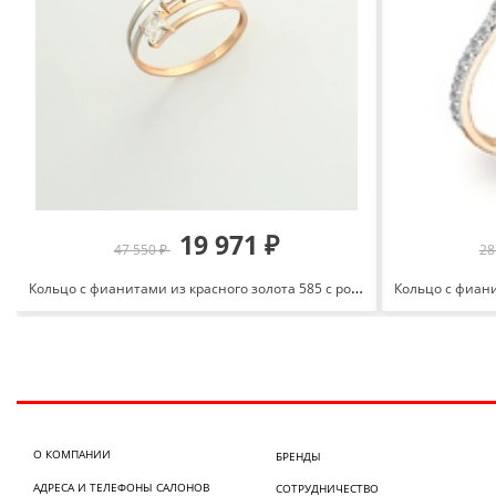
19 971 ₽
47 550 ₽
28
Кольцо с фианитами из красного золота 585 с родированием КольцоКЛ-32/18,0/бцФ/з585
О КОМПАНИИ
БРЕНДЫ
АДРЕСА И ТЕЛЕФОНЫ САЛОНОВ
СОТРУДНИЧЕСТВО