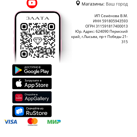
Магазины:
Ваш город
ИП Семёнова В.М.
ИНН 591805943593
ОГРН 311591817400013
Юр. Адрес: 624090 Пермский
край, г.Лысьва, пр-т Победы 21-
315