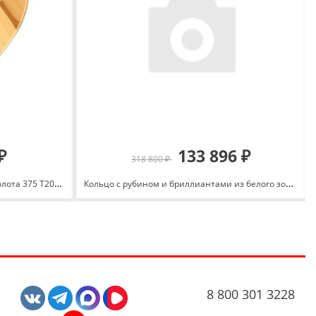
₽
133 896 ₽
318 800 ₽
Кольцо обручальное из красного золота 375 Т200019193
Кольцо с рубином и бриллиантами из белого золота 585 с родированием 12563-251-15-00
8 800 301 3228