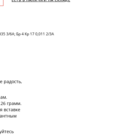
035 3/6А; Бр 4 Кр 17 0,011 2/3А
е радость,
ам.
.26 грамм.
я вставке
гантным
уйтесь