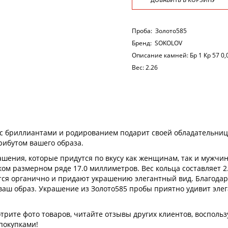
Проба:
Золото585
Бренд:
SOKOLOV
Описание камней:
Бр 1 Кр 57 0,
Вес:
2.26
 с бриллиантами и родированием подарит своей обладательниц
рибутом вашего образа.
ения, которые придутся по вкусу как женщинам, так и мужчин
ом размерном ряде 17.0 миллиметров. Вес кольца составляет 2
тся органично и придают украшению элегантный вид. Благодар
ваш образ. Украшение из Золото585 пробы приятно удивит эле
рите фото товаров, читайте отзывы других клиентов, воспольз
покупками!