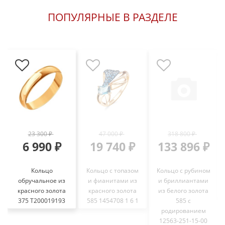
ПОПУЛЯРНЫЕ В РАЗДЕЛЕ
23 300 ₽
47 000 ₽
318 800 ₽
6 990 ₽
19 740 ₽
133 896 ₽
Кольцо
Кольцо с топазом
Кольцо с рубином
обручальное из
и фианитами из
и бриллиантами
красного золота
красного золота
из белого золота
375 Т200019193
585 1454708 1 6 1
585 с
родированием
12563-251-15-00