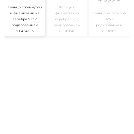
Кольцо с жемчугом
Кольцо с
и фианитами из
фианитом из
Кольцо из серебра
серебра 925 с
серебра 925 с
925 с
родированием
родированием
родированием
1.0434.0.b
с1101648
с110962