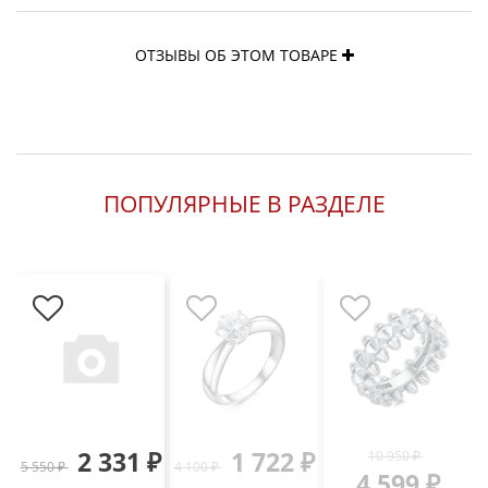
ОТЗЫВЫ ОБ ЭТОМ ТОВАРЕ
ПОПУЛЯРНЫЕ В РАЗДЕЛЕ
2 331 ₽
1 722 ₽
10 950 ₽
5 550 ₽
4 100 ₽
4
4 599 ₽