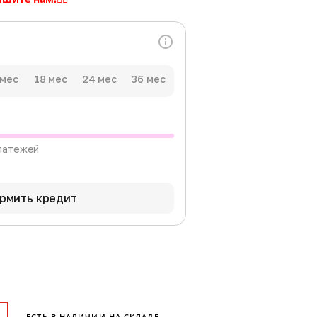
 мес
18 мес
24 мес
36 мес
латежей
рмить кредит
ЕСТЬ В НАЛИЧИИ НА СКЛАДЕ