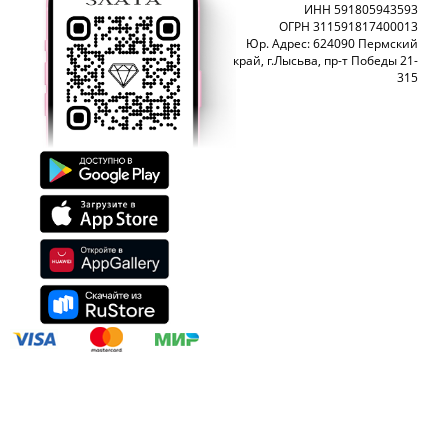
ИНН 591805943593
ОГРН 311591817400013
Юр. Адрес: 624090 Пермский
край, г.Лысьва, пр-т Победы 21-
315
ЮвелирСофт - разработка сайтов