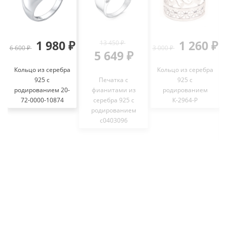
1 980 ₽
1 260 ₽
13 450 ₽
6 600 ₽
3 000 ₽
4
5 649 ₽
Кольцо из серебра
Кольцо из серебра
925 с
Печатка с
925 с
родированием 20-
фианитами из
родированием
72-0000-10874
серебра 925 с
К-2964-Р
родированием
с0403096