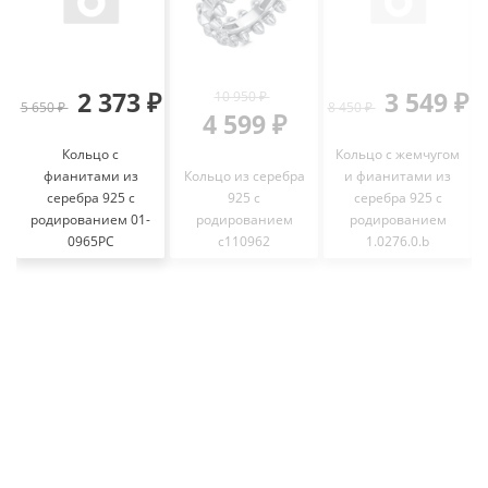
2 373 ₽
3 549 ₽
10 950 ₽
5 650 ₽
8 450 ₽
3
4 599 ₽
Кольцо с
Кольцо с жемчугом
фианитами из
Кольцо из серебра
и фианитами из
серебра 925 с
925 с
серебра 925 с
родированием 01-
родированием
родированием
0965РС
с110962
1.0276.0.b