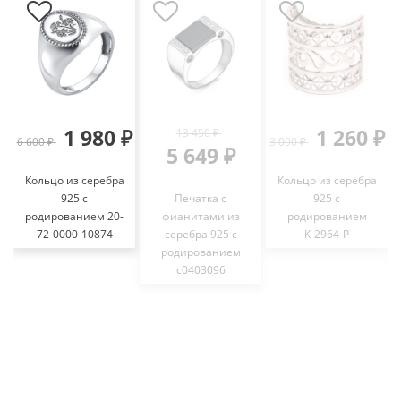
1 980 ₽
1 260 ₽
13 450 ₽
6 600 ₽
3 000 ₽
4
5 649 ₽
Кольцо из серебра
Кольцо из серебра
925 с
Печатка с
925 с
родированием 20-
фианитами из
родированием
72-0000-10874
серебра 925 с
К-2964-Р
родированием
с0403096