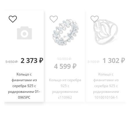
2 373 ₽
1 302 ₽
10 950 ₽
5 650 ₽
3 100 ₽
4
4 599 ₽
Кольцо с
Кольцо с
фианитами из
Кольцо из серебра
фианитами из
серебра 925 с
925 с
серебра 925 с
родированием 01-
родированием
родированием
0965РС
с110962
1010010104-1