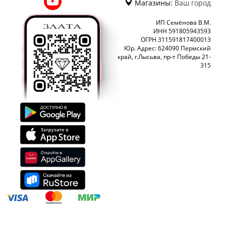
Магазины:
Ваш город
ИП Семёнова В.М.
ИНН 591805943593
ОГРН 311591817400013
Юр. Адрес: 624090 Пермский
край, г.Лысьва, пр-т Победы 21-
315