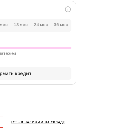
 мес
18 мес
24 мес
36 мес
латежей
рмить кредит
ЕСТЬ В НАЛИЧИИ НА СКЛАДЕ