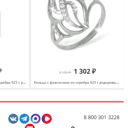
₽
1 302 ₽
3 100 ₽
Кольцо Клевер с перламутром из серебра 925 с родированием И1-1008-23-63
Кольцо с фианитами из серебра 925 с родированием 1010010104-1
8 800 301 3228