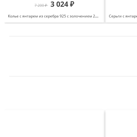
3 024 ₽
7 200 ₽
Колье с янтарем из серебра 925 с золочением 260 3821 501