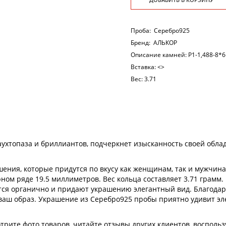
Проба:
Серебро925
Бренд:
АЛЬКОР
Описание камней:
Р1-1,488-8*6
Вставка:
<>
Вес:
3.71
ухтопаза и бриллиантов, подчеркнет изысканность своей обла
ения, которые придутся по вкусу как женщинам, так и мужчин
ном ряде 19.5 миллиметров. Вес кольца составляет 3.71 грамм.
тся органично и придают украшению элегантный вид. Благодар
 ваш образ. Украшение из Серебро925 пробы приятно удивит э
рите фото товаров, читайте отзывы других клиентов, воспольз