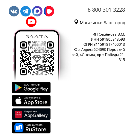
8 800 301 3228
Магазины:
Ваш город
ИП Семёнова В.М.
ИНН 591805943593
ОГРН 311591817400013
Юр. Адрес: 624090 Пермский
край, г.Лысьва, пр-т Победы 21-
315