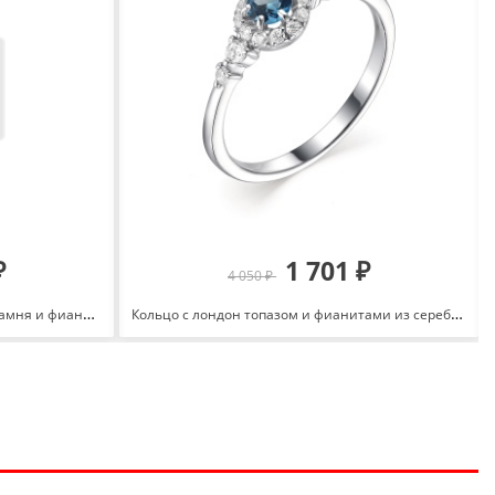
₽
1 701 ₽
4 050 ₽
Кольцо с юв. кристаллом лунного камня и фианитами из серебра 925 с родированием 151-1752-60
Кольцо с лондон топазом и фианитами из серебра 925 с родированием 01-1778/00ТЛ-00