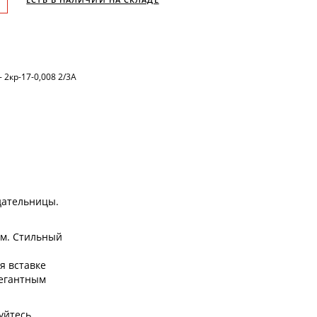
- 2кр-17-0,008 2/3А
дательницы.
ам. Стильный
я вставке
легантным
уйтесь