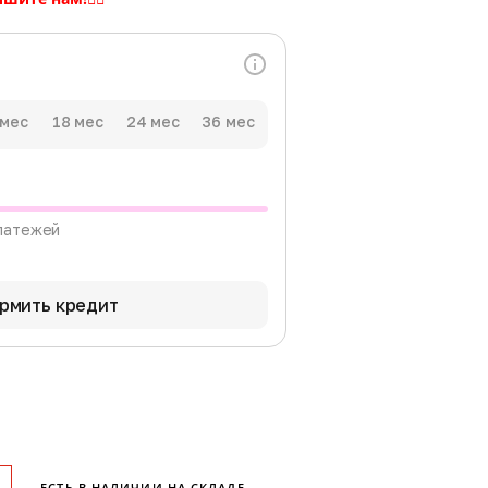
 мес
18 мес
24 мес
36 мес
латежей
рмить кредит
ЕСТЬ В НАЛИЧИИ НА СКЛАДЕ