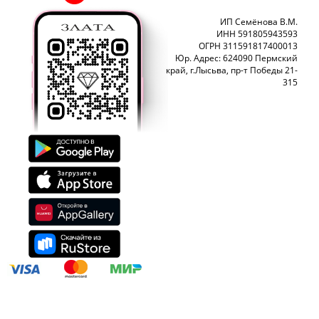
ИП Семёнова В.М.
ИНН 591805943593
ОГРН 311591817400013
Юр. Адрес: 624090 Пермский
край, г.Лысьва, пр-т Победы 21-
315
ЮвелирСофт - разработка сайтов