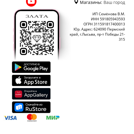
Магазины:
Ваш город
ИП Семёнова В.М.
ИНН 591805943593
ОГРН 311591817400013
Юр. Адрес: 624090 Пермский
край, г.Лысьва, пр-т Победы 21-
315