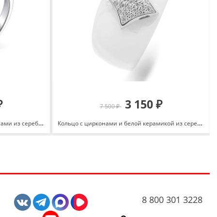
₽
3 150 ₽
7 500 ₽
Кольцо с лондон топазом и фианитами из серебра 925 с родированием 01-1778/00ТЛ-00
Кольцо с цирконами и белой керамикой из серебра 925 с родированием 636477
8 800 301 3228