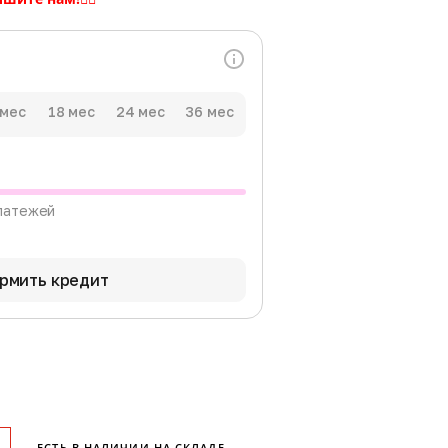
 мес
18 мес
24 мес
36 мес
латежей
рмить кредит
ЕСТЬ В НАЛИЧИИ НА СКЛАДЕ