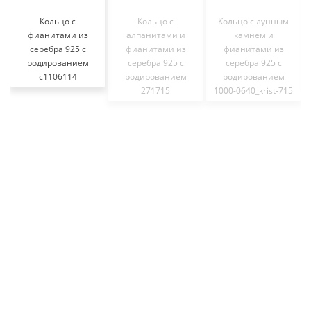
Кольцо с
Кольцо с
Кольцо с лунным
фианитами из
алпанитами и
камнем и
серебра 925 с
фианитами из
фианитами из
родированием
серебра 925 с
серебра 925 с
с1106114
родированием
родированием
271715
1000-0640_krist-715