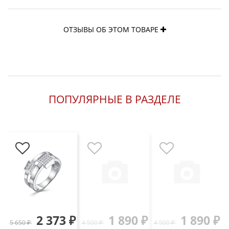
ОТЗЫВЫ ОБ ЭТОМ ТОВАРЕ
ПОПУЛЯРНЫЕ В РАЗДЕЛЕ
2 373 ₽
1 890 ₽
1 890 ₽
5 650 ₽
4 500 ₽
4 500 ₽
3