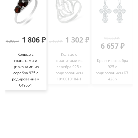
1 806 ₽
1 302 ₽
15 850 ₽
4 300 ₽
3 100 ₽
6 657 ₽
Кольцо с
Кольцо с
гранатами и
фианитами из
Крест из серебра
цирконами из
серебра 925 с
925 с
серебра 925 с
родированием
родированием К3-
родированием
1010010104-1
428р
649651