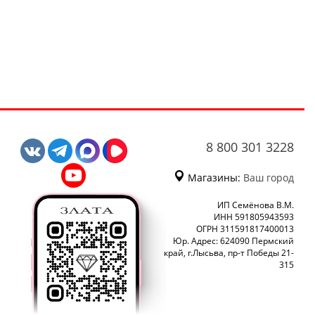
8 800 301 3228
Магазины:
Ваш город
ИП Семёнова В.М.
ИНН 591805943593
ОГРН 311591817400013
Юр. Адрес: 624090 Пермский
край, г.Лысьва, пр-т Победы 21-
315