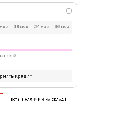
 мес
18 мес
24 мес
36 мес
латежей
рмить кредит
ЕСТЬ В НАЛИЧИИ НА СКЛАДЕ