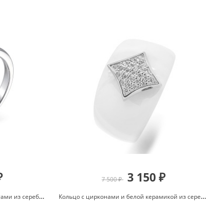
₽
3 150 ₽
7 500 ₽
Кольцо с лондон топазом и фианитами из серебра 925 с родированием 01-1778/00ТЛ-00
Кольцо с цирконами и белой керамикой из серебра 925 с родированием 636477