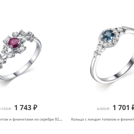
1 743 ₽
1 701 
4 150 ₽
4 050 ₽
Кольцо с родолитом и фианитами из серебра 925 с родированием К-3832рс41000