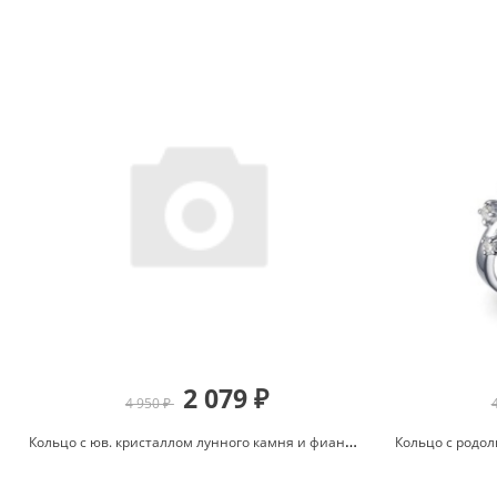
2 079 ₽
4 950 ₽
Кольцо с юв. кристаллом лунного камня и фианитами из серебра 925 с родированием 151-1752-60