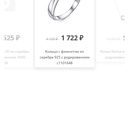
525 ₽
1 722 ₽
5
₽
4 100 ₽
13 350 ₽
ква Ю из серебра
Кольцо с фианитом из
Колье Капля из 
рованием 3000-
серебра 925 с родированием
родирование
3059
с1101648