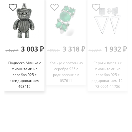
3 003 ₽
3 318 ₽
1 932 ₽
7 150 ₽
7 900 ₽
4 600 ₽
5
Подвеска Мишка с
Кольцо с агатом из
Серьги-пусеты с
фианитами из
серебра 925 с
фианитами из
серебра 925 с
родированием
серебра 925 с
оксидированием
637611
родированием 12-
493415
72-0001-11786