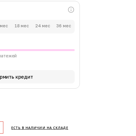
 мес
18 мес
24 мес
36 мес
латежей
рмить кредит
ЕСТЬ В НАЛИЧИИ НА СКЛАДЕ