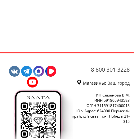
8 800 301 3228
Магазины:
Ваш город
ИП Семёнова В.М.
ИНН 591805943593
ОГРН 311591817400013
Юр. Адрес: 624090 Пермский
край, г.Лысьва, пр-т Победы 21-
315