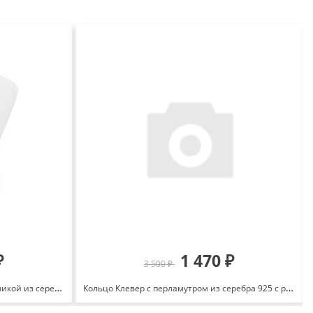
₽
1 470 ₽
3 500 ₽
Кольцо с цирконами и белой керамикой из серебра 925 с родированием 636477
Кольцо Клевер с перламутром из серебра 925 с родированием И1-1008-23-63