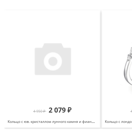
2 079 ₽
4 950 ₽
Кольцо с юв. кристаллом лунного камня и фианитами из серебра 925 с родированием 151-1752-60