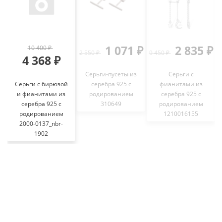
1 071 ₽
2 835 ₽
10 400 ₽
2 550 ₽
9 450 ₽
8
4 368 ₽
Серьги-пусеты из
Серьги с
Серьги с бирюзой
серебра 925 с
фианитами из
и фианитами из
родированием
серебра 925 с
серебра 925 с
310649
родированием
родированием
1210016155
2000-0137_nbr-
1902