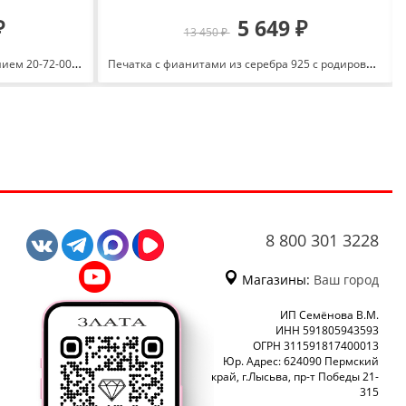
₽
5 649 ₽
13 450 ₽
Кольцо из серебра 925 с родированием 20-72-0000-10874
Печатка с фианитами из серебра 925 с родированием с0403096
8 800 301 3228
Магазины:
Ваш город
ИП Семёнова В.М.
ИНН 591805943593
ОГРН 311591817400013
Юр. Адрес: 624090 Пермский
край, г.Лысьва, пр-т Победы 21-
315