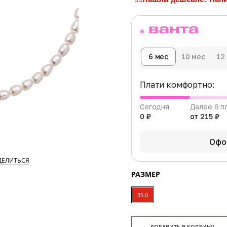
6 мес
10 мес
12
Плати комфортно:
Сегодня
Далее 6 п
0 ₽
от 215 ₽
Офо
ДЕЛИТЬСЯ
РАЗМЕР
35.0
ДОБАВИТЬ В КОРЗИНУ