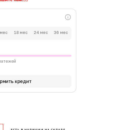
 мес
18 мес
24 мес
36 мес
латежей
рмить кредит
ЕСТЬ В НАЛИЧИИ НА СКЛАДЕ