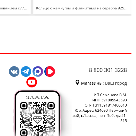
Колье Капля из серебра 925 с родированием с770180
Кольцо с жемчугом и фианитами из серебра 925 с родированием 1.0434.0.b
8 800 301 3228
Магазины:
Ваш город
ИП Семёнова В.М.
ИНН 591805943593
ОГРН 311591817400013
Юр. Адрес: 624090 Пермский
край, г.Лысьва, пр-т Победы 21-
315