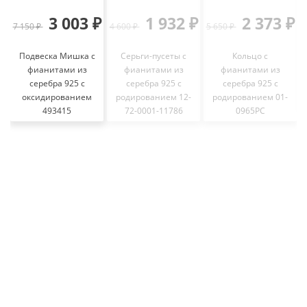
3 003 ₽
1 932 ₽
2 373 ₽
7 150 ₽
4 600 ₽
5 650 ₽
7
Подвеска Мишка с
Серьги-пусеты с
Кольцо с
фианитами из
фианитами из
фианитами из
серебра 925 с
серебра 925 с
серебра 925 с
оксидированием
родированием 12-
родированием 01-
493415
72-0001-11786
0965РС